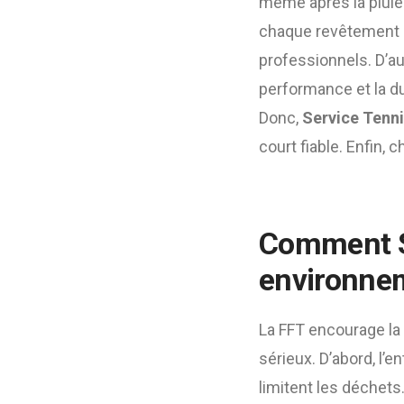
même après la pluie
chaque revêtement a
professionnels. D’a
performance et la d
Donc,
Service Tenn
court fiable. Enfin, 
Comment Se
environne
La FFT encourage la 
sérieux. D’abord, l’
limitent les déchets.