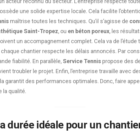
un acteur reconnu du secteur. L’entreprise respecte toute
 possède une solide expertise locale. Cela facilite l’obtent
nnis
maîtrise toutes les techniques. Qu’il s’agisse de
con
nthétique Saint-Tropez
, ou
en béton poreux
, les résulta
eçoivent un accompagnement complet. Cela va de l’étude t
 chaque chantier respecte les délais annoncés. Par consé
nde fiabilité. En parallèle,
Service Tennis
propose des devi
ent troubler le projet. Enfin, l’entreprise travaille avec d
a garantit des performances optimales. Donc, faire appe
 la qualité.
 la durée idéale pour un chanti