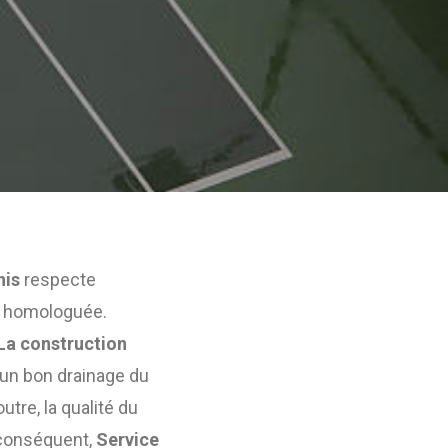
nis
respecte
e homologuée.
La construction
 un bon drainage du
utre, la qualité du
r conséquent,
Service