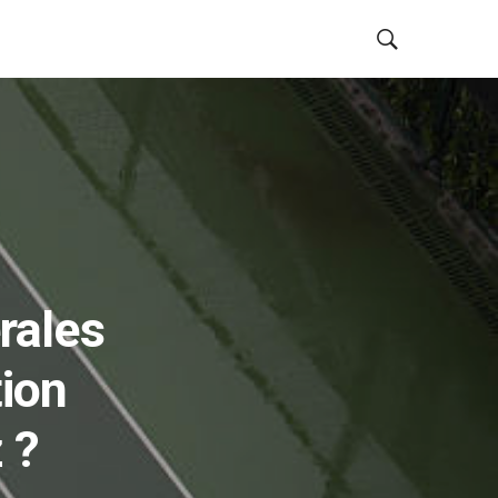
rales
tion
 ?