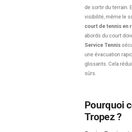
de sortir du terrain
visibilité, même le so
court de tennis en 
abords du court doiv
Service Tennis
sécur
une évacuation rapi
glissants. Cela rédu
sûrs.
Pourquoi co
Tropez ?