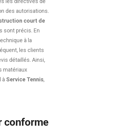
s les directives de
ion des autorisations.
struction court de
ts sont précis. En
echnique à la
quent, les clients
s détaillés. Ainsi,
es matériaux
l à
Service Tennis
,
er conforme