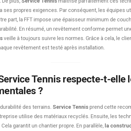
. De plus,
Service Tennis
maîtrise parfaitement ces techn
 ses propres exigences. Par conséquent, les équipes uti
utre part, la FFT impose une épaisseur minimum de couche
urabilité. En résumé, un revêtement conforme permet une
is
veille à toujours suivre les normes. Grâce à cela, le clie
chaque revêtement est testé après installation.
rvice Tennis respecte-t-elle 
mentales ?
durabilité des terrains.
Service Tennis
prend cette reco
entreprise utilise des matériaux recyclés. Ensuite, les tec
 Cela garantit un chantier propre. En parallèle,
la constru