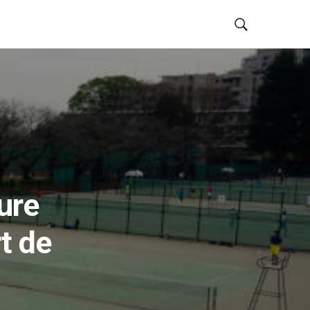
ure
t de