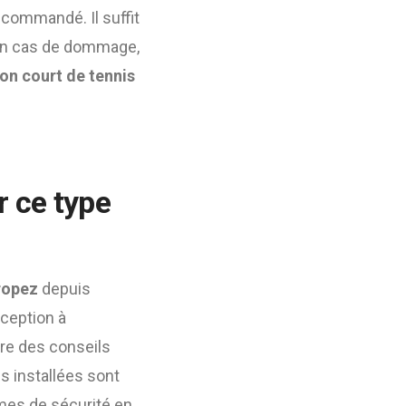
recommandé. Il suffit
e. En cas de dommage,
on court de tennis
r ce type
ropez
depuis
nception à
ffre des conseils
s installées sont
mes de sécurité en