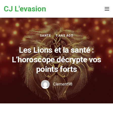
Skip to the content
CJ L'evasion
Tog
SANTÉ
3 ANS AGO
Les Lions et la santé :
L’horoscope décrypte vos
points forts
Clement98