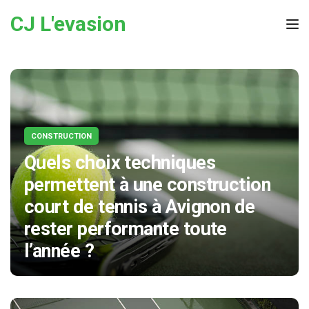
Skip to the content
CJ L'evasion
Tog
CONSTRUCTION
Quels choix techniques
permettent à une construction
court de tennis à Avignon de
rester performante toute
l’année ?